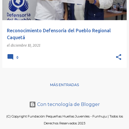
r
a
d
a
Reconocimiento Defensoría del Pueblo Regional
s
Caquetá
el
diciembre 10, 2021
0
MÁS ENTRADAS
Con tecnología de Blogger
(C) Copyright Fundación Pequeñas Huellas Juveniles - Funhuju | Todos los
Derechos Reservados 2023