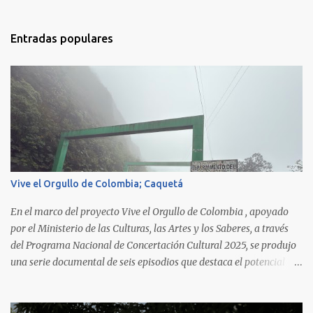
n
t
Entradas populares
a
r
i
o
s
Vive el Orgullo de Colombia; Caquetá
En el marco del proyecto Vive el Orgullo de Colombia , apoyado
por el Ministerio de las Culturas, las Artes y los Saberes, a través
del Programa Nacional de Concertación Cultural 2025, se produjo
una serie documental de seis episodios que destaca el potencial
cultural y turístico del territorio. Este viaje audiovisual priorizó
cinco municipios del departamento del Caquetá: Florencia, La
Montañita, El Paujil, Puerto Rico y Valparaíso. Durante este