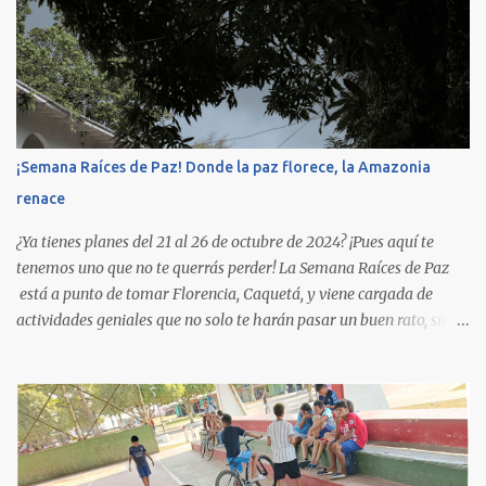
inspirador proceso, se reveló no solo la riqueza multicultural de un
territorio forjado por comunidades provenientes de diversas
regiones del país —muchas de ellas en busca de refugio en medio
del conflicto armado—, sino también los desafíos actuales que
enfrenta el departamento, entre ellos, la consolidación de una
identidad cultural propia en el corazón de la Manigua. Caquetá,
¡Semana Raíces de Paz! Donde la paz florece, la Amazonia
sinónimo de belleza, biodiversidad y resiliencia, se presenta como
renace
una tierra fértil en esperanza, habitada por personas amables,
emprendedoras y comprometidas con el...
¿Ya tienes planes del 21 al 26 de octubre de 2024? ¡Pues aquí te
tenemos uno que no te querrás perder! La Semana Raíces de Paz
está a punto de tomar Florencia, Caquetá, y viene cargada de
actividades geniales que no solo te harán pasar un buen rato, sino
que también te invitarán a reflexionar, aprender y, por supuesto,
¡darle un respiro a nuestra amada Amazonia! Este evento está
pensado para todos, y su objetivo es crear espacios para la
sensibilización, la educación, la promoción de la creatividad y las
sanas relaciones interpersonales. Es un llamado para conectarnos
con nosotros mismos, con los demás y, sobre todo, con el entorno